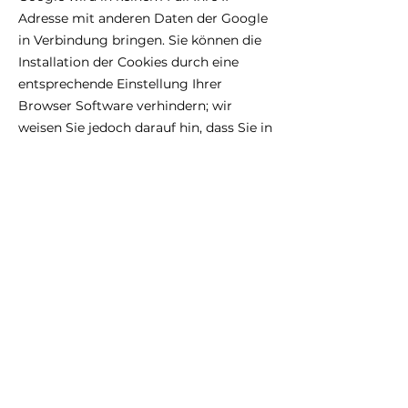
Adresse mit anderen Daten der Google
in Verbindung bringen. Sie können die
Installation der Cookies durch eine
entsprechende Einstellung Ihrer
Browser Software verhindern; wir
weisen Sie jedoch darauf hin, dass Sie in
diesem Fall gegebenenfalls nicht
sämtliche Funktionen dieser Website
voll umfänglich nutzen können. Durch
die Nutzung dieser Website erklären Sie
sich mit der Bearbeitung der über Sie
erhobenen Daten durch Google in der
zuvor beschriebenen Art und Weise und
zu dem zuvor benannten Zweck
einverstanden.
INHABERIN: